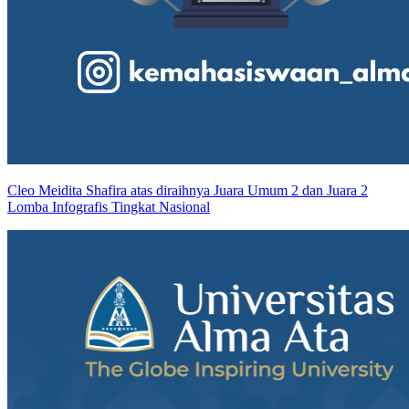
Cleo Meidita Shafira atas diraihnya Juara Umum 2 dan Juara 2
Lomba Infografis Tingkat Nasional