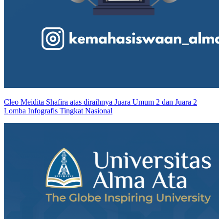
Cleo Meidita Shafira atas diraihnya Juara Umum 2 dan Juara 2
Lomba Infografis Tingkat Nasional