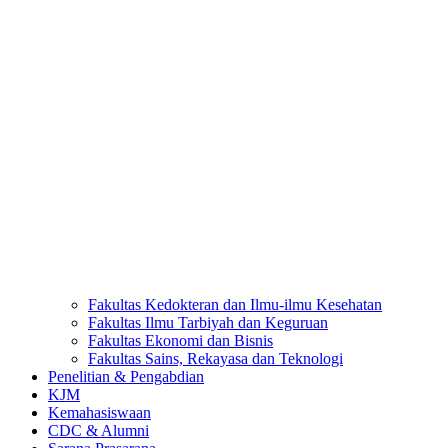
Fakultas Kedokteran dan Ilmu-ilmu Kesehatan
Fakultas Ilmu Tarbiyah dan Keguruan
Fakultas Ekonomi dan Bisnis
Fakultas Sains, Rekayasa dan Teknologi
Penelitian & Pengabdian
KJM
Kemahasiswaan
CDC & Alumni