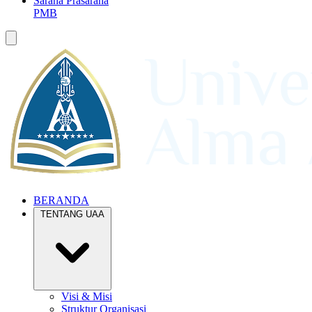
Sarana Prasarana
PMB
BERANDA
TENTANG UAA
Visi & Misi
Struktur Organisasi